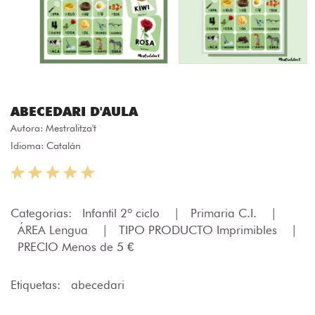
ABECEDARI D'AULA
Autora:
Mestralitza't
Idioma: Catalán
Categorias:
Infantil 2º ciclo
|
Primaria C.I.
|
ÁREA Lengua
|
TIPO PRODUCTO Imprimibles
|
PRECIO Menos de 5 €
Etiquetas:
abecedari