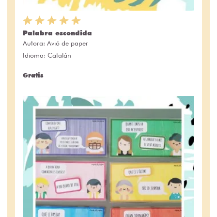
Palabra escondida
Autora:
Avió de paper
Idioma: Catalán
Gratis